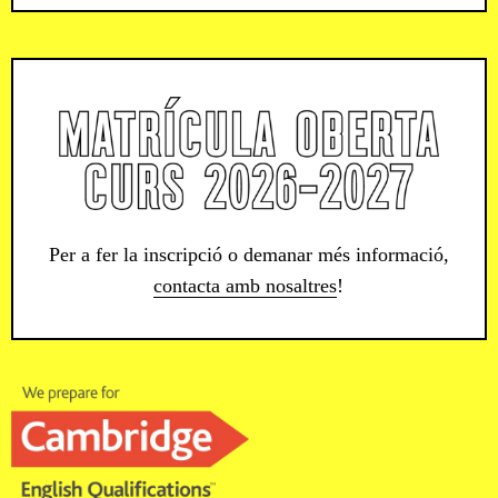
Per a fer la inscripció o demanar més informació,
contacta amb nosaltres
!