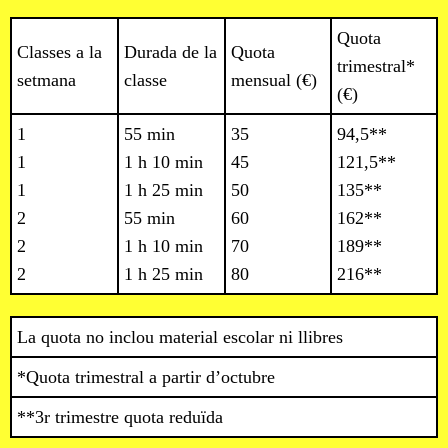
Quota
Classes a la
Durada de la
Quota
trimestral*
setmana
classe
mensual (€)
(€)
1
55 min
35
94,5**
1
1 h 10 min
45
121,5**
1
1 h 25 min
50
135**
2
55 min
60
162**
2
1 h 10 min
70
189**
2
1 h 25 min
80
216**
La quota no inclou material escolar ni llibres
*Quota trimestral a partir d’octubre
**3r trimestre quota reduïda